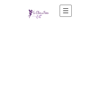
CONTACT
📞 Téléphone
Belgique :
0495
80 37 69
📞 Téléphone
France :
06 17 68
33 71
📧 Email :
celinebouko@ho
tmail.com
📆 Rendez-vous :
sur demande
(créneau à
convenir
ensemble)